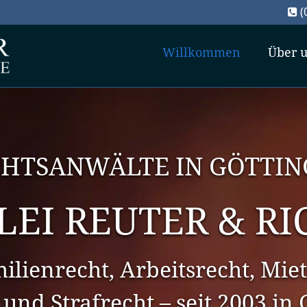
(

Willkommen
Über 
HTSANWÄLTE IN GÖTTI
LEI REUTER & RI
ilienrecht, Arbeitsrecht, Miet
und Strafrecht – seit 2003 in