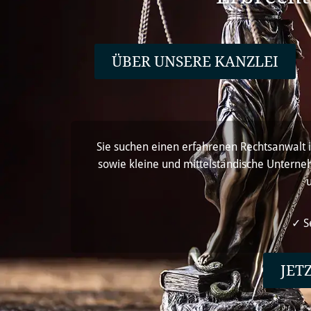
ÜBER UNSERE KANZLEI
Sie suchen einen erfahrenen Rechtsanwalt in
sowie kleine und mittelständische Unterneh
u
✓ S
JET