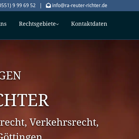
0551) 9 99 69 52
|
info@ra-reuter-richter.de

uns
Rechtsgebiete
Kontaktdaten
NGEN
CHTER
recht, Verkehrsrecht,
 Göttingen