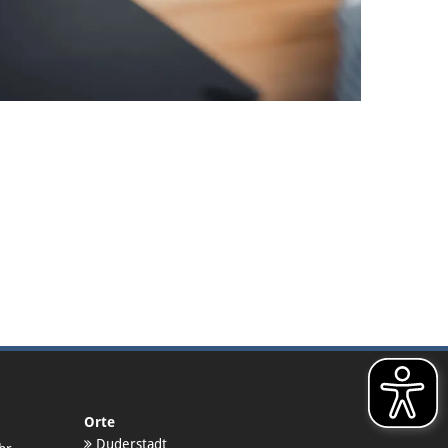
Orte
Duderstadt
